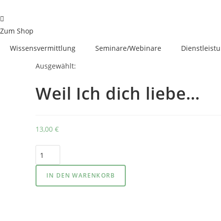
Zum
Inhalt
springen
Zum Shop
Wissensvermittlung
Seminare/Webinare
Dienstleist
Ausgewählt:
Weil Ich dich liebe…
13,00
€
Weil
Ich
dich
IN DEN WARENKORB
liebe
-
Band