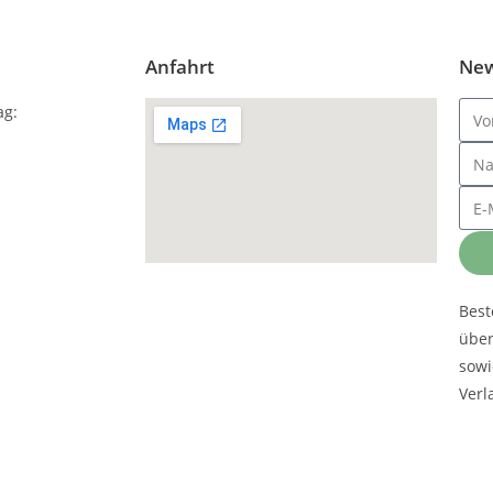
Anfahrt
New
ag:
Best
übe
sowi
Verl