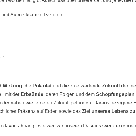
ben worden ist, gibt Aufschluss über unsere Zeit und jene, die
 und Aufmerksamkeit verdient.
age:
d Wirkung
, die
Polarität
und die zu erwartende
Zukunft
der men
ell mit der
Erbsünde
, deren Folgen und dem
Schöpfungsplan
 der nahen wie ferneren Zukunft gefunden. Daraus bezogene Er
schlicher Präsenz auf Erden sowie das
Ziel unseres Lebens zu
h davon abhängt, wie weit wir unseren Daseinszweck erkennen