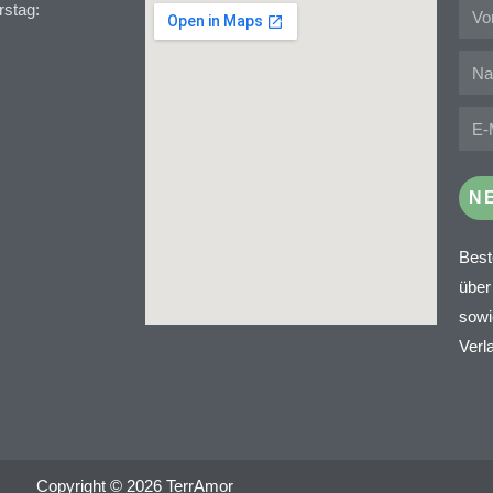
stag:
N
Best
über
sowi
Verl
Copyright © 2026 TerrAmor