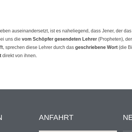
ben auseinandersetzt, ist es naheliegend, dass Jener, der das 
ei uns die
vom Schöpfer gesendeten Lehrer
(Propheten), de
fft, sprechen diese Lehrer durch das
geschriebene Wort
(die B
t
direkt von ihnen.
N
ANFAHRT
N