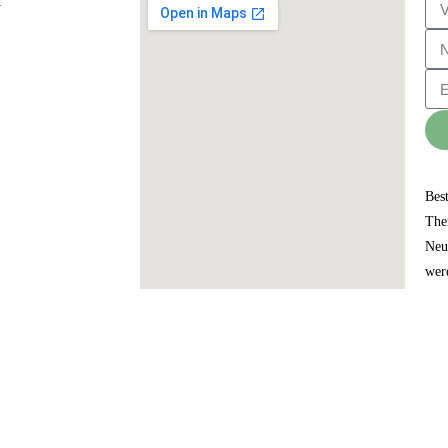
:
Bes
The
Neu
wer
Datenschutzerklärung
Impressum
und