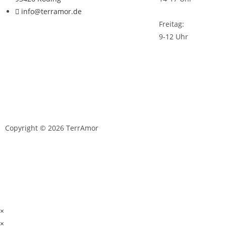
info@terramor.de
Freitag:
9-12 Uhr
Copyright © 2026 TerrAmor
D
×
×