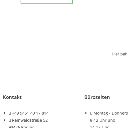
Hier bah
Kontakt
Bürozeiten
+49 9461 40 17 814
Montag - Donners
Reinwaldstraße 52
8-12 Uhr und
93426 Roding
14-17 Uhr