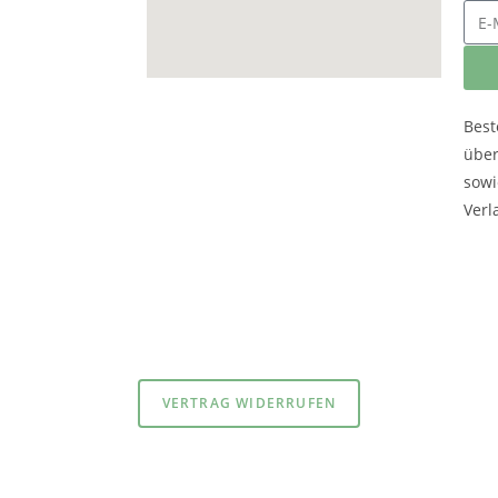
Best
übe
sowi
Verl
atenschutzerklärung
und
Impressum
VERTRAG WIDERRUFEN