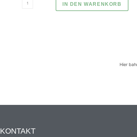
Für
IN DEN WARENKORB
die
Mensch
gewordenen
Engel
Menge
Hier bah
KONTAKT