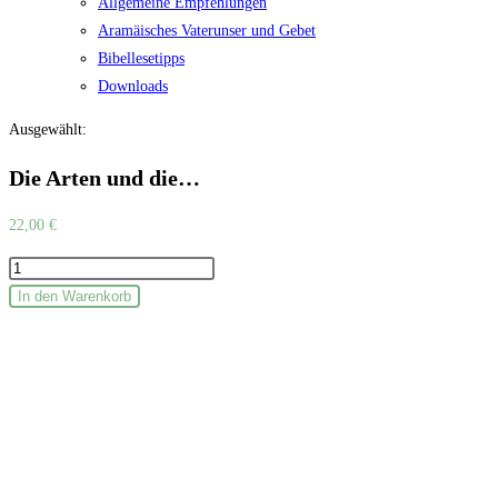
Allgemeine Empfehlungen
Aramäisches Vaterunser und Gebet
Bibellesetipps
Downloads
Ausgewählt:
Die Arten und die…
22,00
€
Die
Arten
In den Warenkorb
und
die
Macht
der
Liebe
Menge