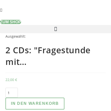
Zum
Inhalt
springen
ZUM SHOP
Ausgewählt:
2 CDs: "Fragestunde
mit…
22,00
€
2
CDs:
"Fragestunde
IN DEN WARENKORB
mit