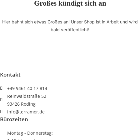
Großes kündigt sich an
Erfolg
führt
Hier bahnt sich etwas Großes an! Unser Shop ist in Arbeit und wird
Teil
bald veröffentlicht!
2"
HERAKLES
Menge
Kontakt
+49 9461 40 17 814
Reinwaldstraße 52
93426 Roding
info@terramor.de
Bürozeiten
Montag - Donnerstag: