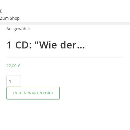
Zum
Inhalt
springen
Zum Shop
Ausgewählt:
1 CD: "Wie der…
22,00
€
1
CD:
"Wie
IN DEN WARENKORB
der
Vorgang
der
Präzipitation
zum