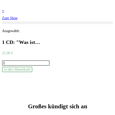
Zum
Inhalt
springen
Zum Shop
Ausgewählt:
1 CD: "Was ist…
22,00
€
1
CD:
In den Warenkorb
"Was
ist
Zeit?
Was
ist
Großes kündigt sich an
Atem?
Herakles"