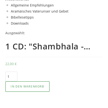
Allgemeine Empfehlungen
Aramäisches Vaterunser und Gebet
Bibellesetipps
Downloads
Ausgewählt:
1 CD: "Shambhala -…
22,00
€
1
CD:
"Shambhala
IN DEN WARENKORB
-
Königreich
des