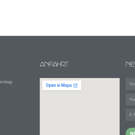
ANFAHRT
NE
rstag:
N