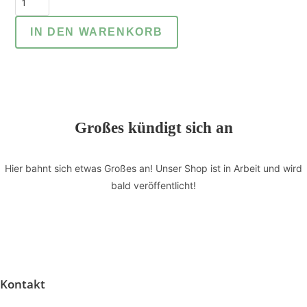
CD:
"Macht
IN DEN WARENKORB
euch
die
Erde
untertan!"
HERAKLES
Großes kündigt sich an
Menge
Hier bahnt sich etwas Großes an! Unser Shop ist in Arbeit und wird
bald veröffentlicht!
Kontakt