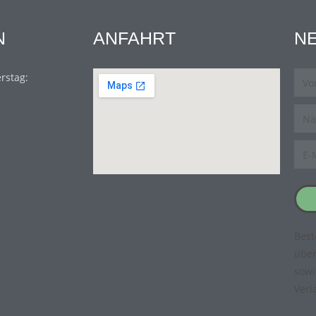
N
ANFAHRT
N
rstag:
Best
übe
sowi
Verl