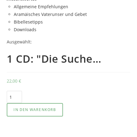
Allgemeine Empfehlungen
Aramäisches Vaterunser und Gebet
Bibellesetipps
Downloads
Ausgewählt:
1 CD: "Die Suche…
22,00
€
1
CD:
"Die
IN DEN WARENKORB
Suche
nach
dem