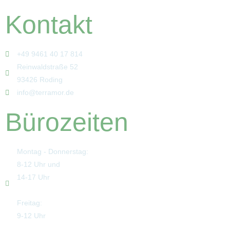
Kontakt
+49 9461 40 17 814
Reinwaldstraße 52
93426 Roding
info@terramor.de
Bürozeiten
Montag - Donnerstag:
8-12 Uhr und
14-17 Uhr
Freitag:
9-12 Uhr