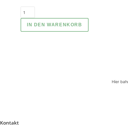
1
CD:
"Die
IN DEN WARENKORB
Freiheit
des
Menschen"
URIEL
Menge
Hier bah
Kontakt