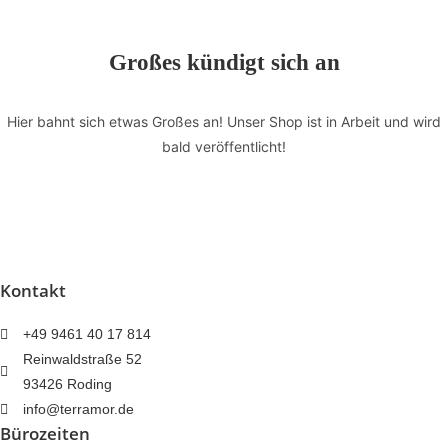
des
Menschen
Großes kündigt sich an
auf
der
Erde"
Hier bahnt sich etwas Großes an! Unser Shop ist in Arbeit und wird
JESHUA
bald veröffentlicht!
Menge
Kontakt
+49 9461 40 17 814
Reinwaldstraße 52
93426 Roding
info@terramor.de
Bürozeiten