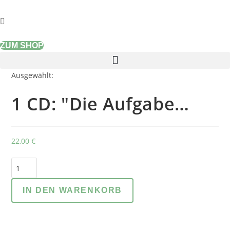
Zum
Inhalt
springen
ZUM SHOP
Ausgewählt:
1 CD: "Die Aufgabe…
22,00
€
1
CD:
"Die
IN DEN WARENKORB
Aufgabe
und
Verantwortung