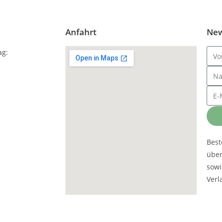
Anfahrt
New
ag:
Best
übe
sowi
Verl