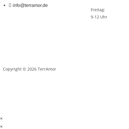
info@terramor.de
Freitag:
9-12 Uhr
Copyright © 2026 TerrAmor
D
×
×