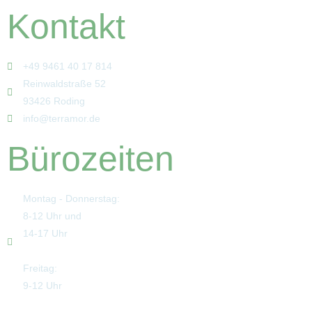
Kontakt
+49 9461 40 17 814
Reinwaldstraße 52
93426 Roding
info@terramor.de
Bürozeiten
Montag - Donnerstag:
8-12 Uhr und
14-17 Uhr
Freitag:
9-12 Uhr