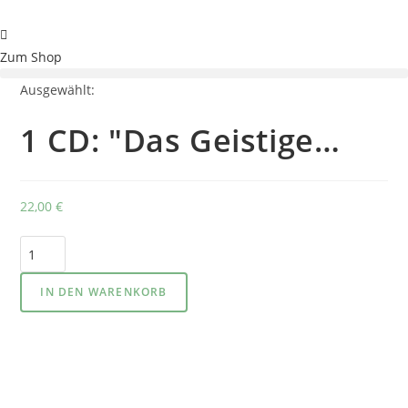
Zum
Inhalt
springen
Zum Shop
Ausgewählt:
1 CD: "Das Geistige…
22,00
€
1
CD:
"Das
IN DEN WARENKORB
Geistige
Heilen
nach
dem
alten