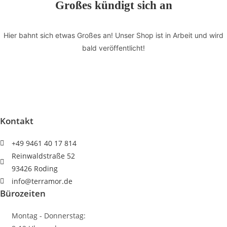
Großes kündigt sich an
und
dem
Hier bahnt sich etwas Großes an! Unser Shop ist in Arbeit und wird
neuen
bald veröffentlicht!
Prinzip"
HERAKLES
Menge
Kontakt
+49 9461 40 17 814
Reinwaldstraße 52
93426 Roding
info@terramor.de
Bürozeiten
Montag - Donnerstag: