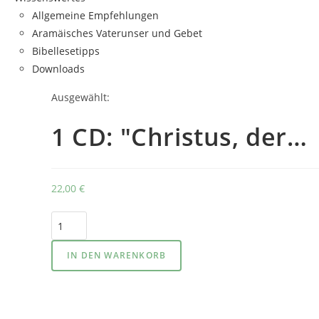
Allgemeine Empfehlungen
Aramäisches Vaterunser und Gebet
Bibellesetipps
Downloads
Ausgewählt:
1 CD: "Christus, der…
22,00
€
1
CD:
"Christus,
IN DEN WARENKORB
der
Geist
Gottes,