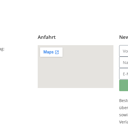
Anfahrt
New
ag:
Best
übe
sowi
Verl